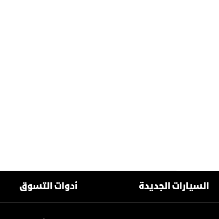
السيارات الجديدة
أدوات التسوق