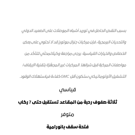
بسبب النقص الحاصل في توريد أشباه الموصلات على الصعيد الدولي
والتحديات البرمجية، فإن مركبات جنرال موتورز قد لا تحتوي على بعض
الخصائص والخيارات القياسية. يرجى مراجعة وكيل
المحلّي للتأكّد من
مواصفات المركبة قبل شرائها. المركبات غير المجهَّزة بتقنية الإيقاف/
التشغيل الأوتوماتيكي
ستكون
أقل GMC
كفاءة
في
استهلاك الوقود
.
قياسي
ثلاثة صفوف رحبة من المقاعد تستقبل حتى 7 ركاب
متوفر
فتحة سقف بانورامية