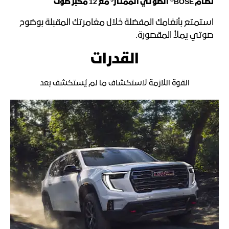
5
®
نظام BOSE
الصوتي الممتاز
مع 12 مكبر صوت
استمتع بأنغامك المفضلة خلال مغامرتك المقبلة بوضوح
صوتي يملأ المقصورة.​
القدرات
القوة اللازمة لاستكشاف ما لم يُستكشف بعد