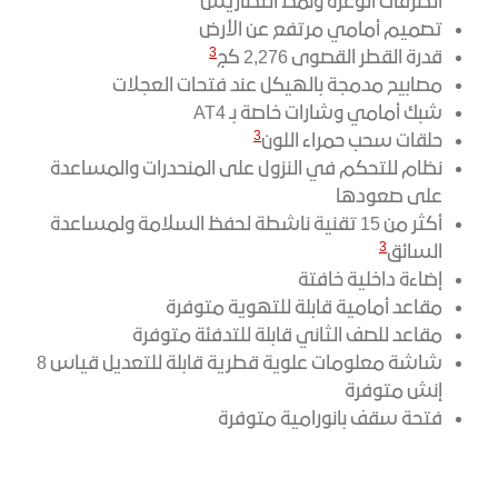
الطرقات الوعرة ونمط التضاريس
تصميم أمامي مرتفع عن الأرض
3
قدرة القطر القصوى 2,276 كج
مصابيح مدمجة بالهيكل عند فتحات العجلات
شبك أمامي وشارات خاصة بـ AT4
3
حلقات سحب حمراء اللون
نظام للتحكم في النزول على المنحدرات والمساعدة
على صعودها
أكثر من 15 تقنية ناشطة لحفظ السلامة ولمساعدة
3
السائق
إضاءة داخلية خافتة
مقاعد أمامية قابلة للتهوية متوفرة
مقاعد للصف الثاني قابلة للتدفئة متوفرة
شاشة معلومات علوية قطرية قابلة للتعديل قياس 8
إنش متوفرة
فتحة سقف بانورامية متوفرة