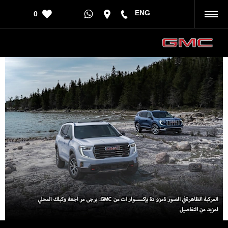
ENG
0
رجوع