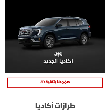
صمّمها بتقنية 3D
طرازات أكاديا