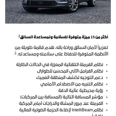
3
أكثر من 15 ميزة متوفرة للسلامة ولمساعدة السائ
ق
تعزيزاً لأمان السائق وراحة باله، نقدم قائمة طويلة من
3
الأنظمة المتوفرة للحفاظ على سلامته ومساعدته.
نظام الفرملة التلقائية المعززة في الحالات الطارئة
نظام الفرامل الآلي المحسّن للطوارئ
دعم التوجيه لكشف المنطقة العمياء
نظام التنبيه من الاصطدام الأمامي
رؤية محيطية عالية الدقة
مؤشر المسافة التالية (المسافة بين المركبات)
الفرملة عند مرور المشاة والدراجات أمام المركبة
نظام IntelliBeam لإضاءة الحزمة الضوئية العالية