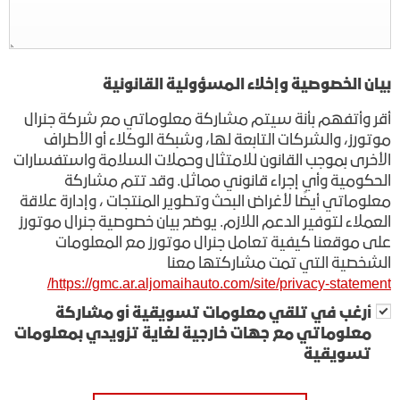
بيان الخصوصية وإخلاء المسؤولية القانونية
أقر وأتفهم بأنة سيتم مشاركة معلوماتي مع شركة جنرال
موتورز، والشركات التابعة لها، وشبكة الوكلاء أو الأطراف
الأخرى بموجب القانون للامتثال وحملات السلامة واستفسارات
الحكومية وأي إجراء قانوني مماثل. وقد تتم مشاركة
معلوماتي أيضًا لأغراض البحث وتطوير المنتجات ، وإدارة علاقة
العملاء لتوفير الدعم اللازم. يوضح بيان خصوصية جنرال موتورز
على موقعنا كيفية تعامل جنرال موتورز مع المعلومات
الشخصية التي تمت مشاركتها معنا
https://gmc.ar.aljomaihauto.com/site/privacy-statement/
أرغب في تلقي معلومات تسويقية أو مشاركة
معلوماتي مع جهات خارجية لغاية تزويدي بمعلومات
تسويقية