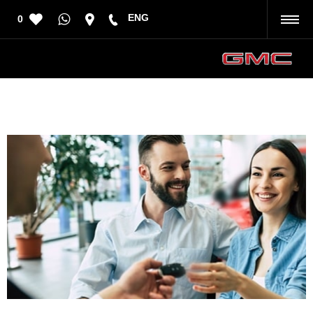
ENG
0
رجوع
مركز قطع غيار وصيانة الخبر
إتصل بنا على
8007525252
أو قم بزيارتنا ب الخبر