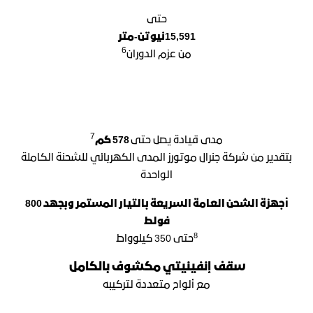
حتى
15,591نيوتن-مت
ر
6
من عزم
الدورا
ن
7
مدى قيادة يصل حتى
578 كم
بتقدير من شركة جنرال موتورز
المدى الكهربائي للشحنة الكاملة
الواحدة
أجهزة الشحن العامة السريعة بالتيار المستمر وبجهد 800
فولط
8
حتى 350 كيلوواط
سقف إنفينيتي مكشوف بالكامل
مع ألواح متعددة لتركيبه