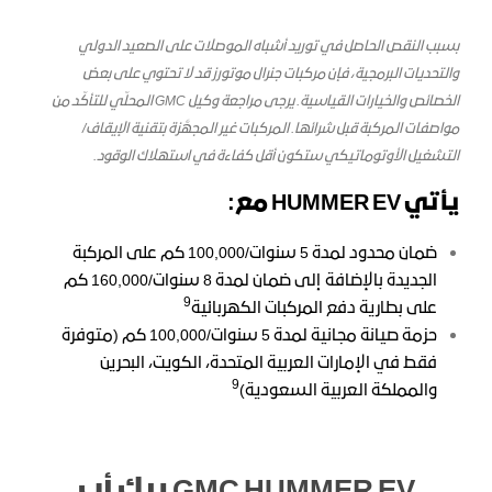
بسبب النقص الحاصل في توريد أشباه الموصلات على الصعيد الدولي
والتحديات البرمجية، فإن مركبات جنرال موتورز قد لا تحتوي على بعض
الخصائص والخيارات القياسية. يرجى مراجعة وكيل GMC المحلّي للتأكّد من
مواصفات المركبة قبل شرائها. المركبات غير المجهَّزة بتقنية الإيقاف/
التشغيل الأوتوماتيكي ستكون أقل كفاءة في استهلاك الوقود.
يأتي HUMMER EV مع
:
ضمان محدود لمدة 5 سنوات/100,000 كم على المركبة
الجديدة بالإضافة إلى ضمان لمدة 8 سنوات/160,000 كم
9
على بطارية دفع المركبات الكهربائية
حزمة صيانة مجانية لمدة 5 سنوات/100,000 كم (متوفرة
فقط في الإمارات العربية المتحدة، الكويت، البحرين
9
والمملكة العربية السعودية
)
GMC HUMMER EV بيك أب