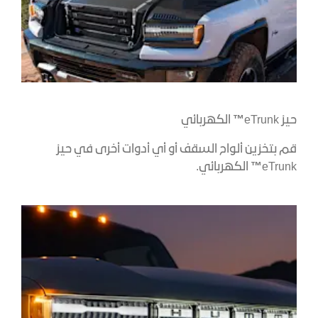
حيز eTrunk
™
الكهربائي
قم بتخزين ألواح السقف أو أي أدوات أخرى في حيز
eTrunk
™
الكهربائي.