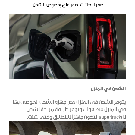
صفر انبعاثات. صفر قلق بخصوص الشحن.
الشحن في المنزل
يتوفر الشحن في المنزل مع أجهزة الشحن الموصى بها
في المنزل 240 فولت ويوفر طريقة مريحة لشحن
للsupertruck لتكون جاهزاً للانطلاق وقتما شئت.