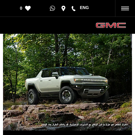
ENG
0
رجوع