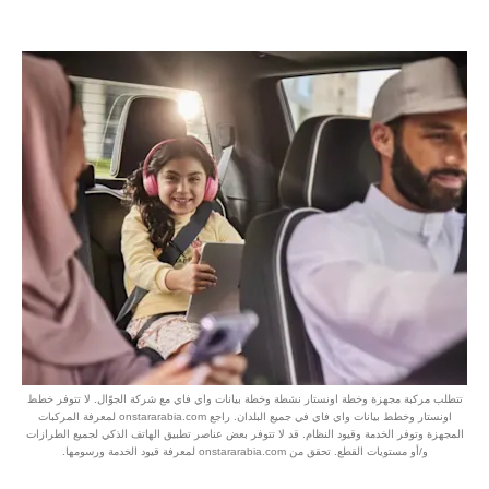
تتطلب مركبة مجهزة وخطة اونستار نشطة وخطة بيانات واي فاي مع شركة الجوّال. لا تتوفر خطط
اونستار وخطط بيانات واي فاي في جميع البلدان. راجع onstararabia.com لمعرفة المركبات
المجهزة وتوفر الخدمة وقيود النظام. قد لا تتوفر بعض عناصر تطبيق الهاتف الذكي لجميع الطرازات
و/أو مستويات القطع. تحقق من onstararabia.com لمعرفة قيود الخدمة ورسومها.