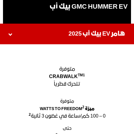
GMC HUMMER EV بيك أب
هامر EV بيك أب 2025
متوفرة
TM1
CRABWALK
تتحرك قطرياً
متوفرة
2
ميزة
WATTS TO FREEDOM
2
0 – 100 كم/ساعة في غضون 3 ثانية
حتى