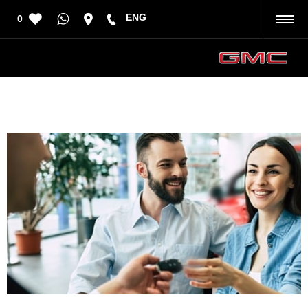
ENG
0
رجوع
فرع الشفا
إتصل بنا على
8007525252
أو قم بزيارتنا ب الرياض