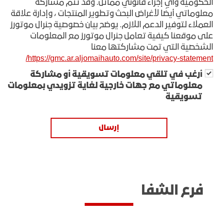
الحكومية وأي إجراء قانوني مماثل. وقد تتم مشاركة
معلوماتي أيضًا لأغراض البحث وتطوير المنتجات ، وإدارة علاقة
العملاء لتوفير الدعم اللازم. يوضح بيان خصوصية جنرال موتورز
على موقعنا كيفية تعامل جنرال موتورز مع المعلومات
الشخصية التي تمت مشاركتها معنا
https://gmc.ar.aljomaihauto.com/site/privacy-statement/
أرغب في تلقي معلومات تسويقية أو مشاركة
معلوماتي مع جهات خارجية لغاية تزويدي بمعلومات
تسويقية
إرسال
فرع الشفا