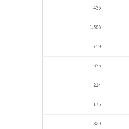
435
الضمان الممتد
ين
اكتشف يوكون
تكلفة الخدمة
1,588
759
635
YUKON ELEVA
روض الحالية
214
EXPLORE YUKON 
175
329