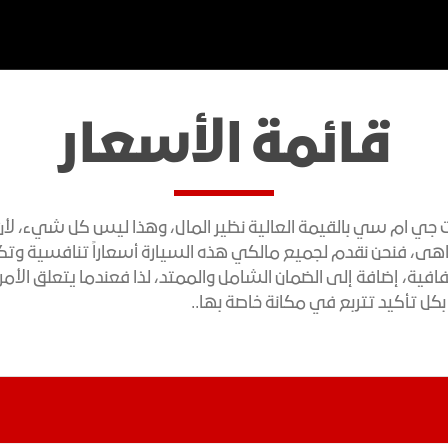
لتسوق
الدفع الرباعي
اكتشف مج
قائمة الأسعار
 جي ام سي بالقيمة العالية نظير المال، وهذا ليس كل شيء، لأن
تجريبية
ى الطريق
طلب السعر
حجز موعد للصيانة
ضاهى، فنحن نقدم لجميع مالكي هذه السيارة أسعاراً تنافسية وتك
فافية، إضافة إلى الضمان الشامل والممتد، لذا فعندما يتعلق الأمر
ل تأكيد تتربع في مكانة خاصة بها..
أكاديا
اكتشف العروض الحالية
اكتشف الع
نا
العروض الحالية
LEVATION
AT4
دينالي
دينالي
AT4