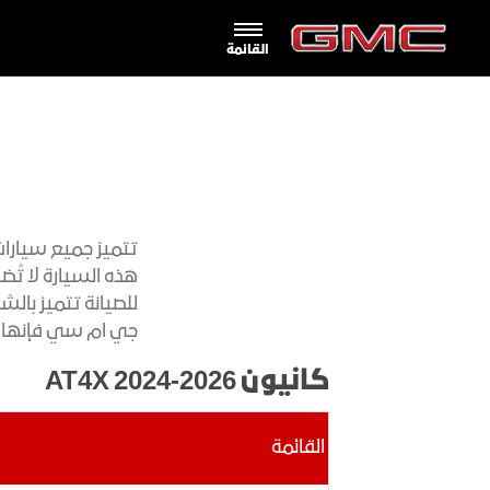
القائمة
المالكون
أدوات ا
الدفع الرباعي
الشاحنات
تتميز جميع سيارات
مجموعة دينالي
طلب قيادة 
المساعدة عل
هذه السيارة لا تُ
للصيانة تتميز بالش
جي ام سي فإنها بك
مجموعة AT4
كانيون AT4X 2024-2026
مواقع
حافلة الركاب
القائمة