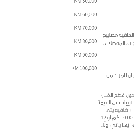
50,000 KM
60,000 KM
70,000 KM
الخلفية مصابيح
80,000 KM
بواب، المفصلات،
90,000 KM
100,000 KM
ان للمزيد من
ور، قطع الغيار،
ريبة على القيمة
ل أضافيه يتم
تنفيذها. يحين موعد الصيانة الدورية كل 10.000 كم أو 12
ّها يأتي أولًا.