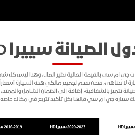
لتسوق
الدفع الرباعي
اكتشف مج
ل الصيانة سييرا HD
تجريبية
ى الطريق
طلب السعر
حجز موعد للصيانة
ت جي ام سي بالقيمة العالية نظير المال، وهذا ليس كل شيء
رة لا تُضاهى، فنحن نقدم لجميع مالكي هذه السيارة أسعاراً
صيانة تتميز بالشفافية، إضافة إلى الضمان الشامل والممتد، 
أكاديا
لاك سيارة جي ام سي فإنها بكل تأكيد تتربع في مكانة خاصة 
اكتشف العروض الحالية
اكتشف الع
نا
العروض الحالية
LEVATION
AT4
دينالي
دينالي
2020-2023 سييرا HD
2016-2019 سييرا HD
AT4