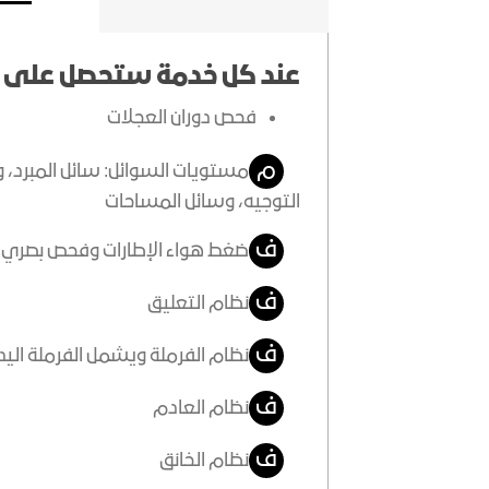
عند كل خدمة ستحصل على م
فحص دوران العجلات
م
مستويات السوائل: سائل المبرد، 
التوجيه، وسائل المساحات
ف
ضغط هواء الإطارات وفحص بصري للا
ف
نظام التعليق
ف
نظام الفرملة ويشمل الفرملة اليد
ف
نظام العادم
ف
نظام الخانق