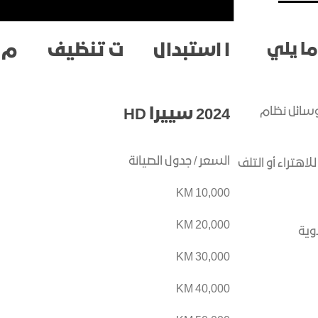
اكتشف أكاديا
اكتشف تير
ا يلي
ا
استبدال
ت
تنظيف
م
م
وسائل نظام
2024 سييرا HD
السعر / جدول الصيانة
هتراء أو التلف
TION
هامر SUV EV
اكتشف الع
10,000 KM
اكتشف العروض الحالية
20,000 KM
وية
ELEVATION
هامر SUV EV
30,000 KM
40,000 KM