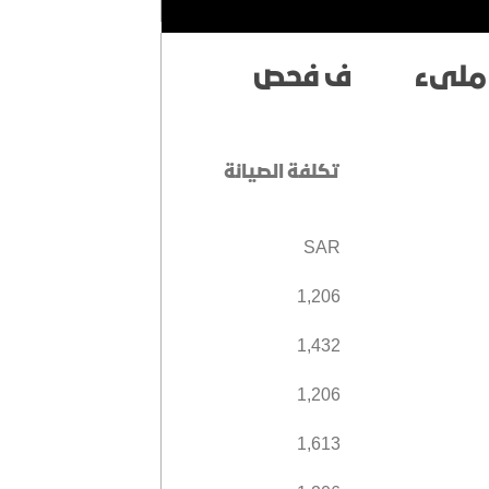
الضمان الممتد
ين
اكتشف يوكون
لىء
ف
فحص
تكلفة الخدمة
تكلفة الصيانة
SAR
YUKON ELEVA
روض الحالية
1,206
1,432
EXPLORE YUKON 
1,206
1,613